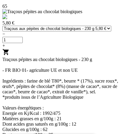
65
5,80 €
−
+
shopping_cart
Traçous pépites au chocolat biologiques - 230 g
- FR BIO 01- agriculture UE et non UE
Ingrédients : farine de blé T80*, beurre * (17%), sucre roux*,
œufs*, pépites de chocolat* (8%) (masse de cacao*, sucre de
cacao*, beurre de cacao*, extrait de vanille*), sel.
*produits issus de l’Agriculture Biologique
Valeurs énergétiques :
Energie en Kj/Kcal : 1992/475
Matières grasses en g/100g : 21
Dont acides gras saturés en g/100g : 12
Glucides en g/100g : 62