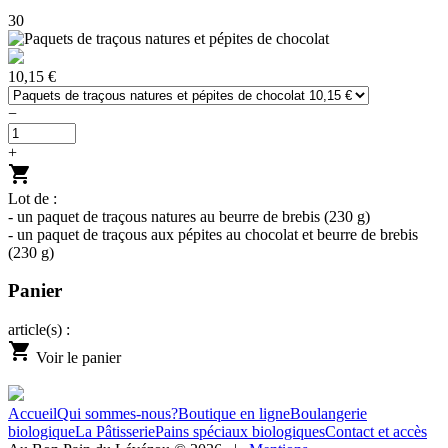
30
10,15 €
−
+
shopping_cart
Lot de :
- un paquet de traçous natures au beurre de brebis (230 g)
- un paquet de traçous aux pépites au chocolat et beurre de brebis
(230 g)
Panier
article(s) :
shopping_cart
Voir le panier
Accueil
Qui sommes-nous?
Boutique en ligne
Boulangerie
biologique
La Pâtisserie
Pains spéciaux biologiques
Contact et accès