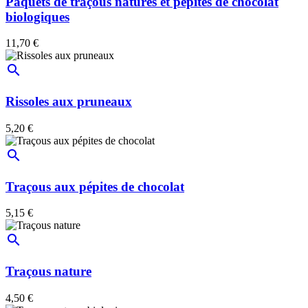
Paquets de traçous natures et pépites de chocolat
biologiques
11,70 €
search
Rissoles aux pruneaux
5,20 €
search
Traçous aux pépites de chocolat
5,15 €
search
Traçous nature
4,50 €