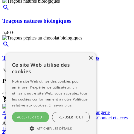
search
Traçous natures biologiques
5,40 €
search
×
Traçous pépites au chocolat biologiques
Ce site Web utilise des
5,80 €
cookies
Panier
Notre site Web utilise des cookies pour
améliorer l'expérience utilisateur. En
article(s) :
utilisant notre site Web, vous acceptez tous
shopping_cart
les cookies conformément à notre Politique
Voir le panier
relative aux cookies.
En savoir plus
Accueil
Qui sommes-nous?
Boutique en ligne
Boulangerie
ACCEPTER TOUT
REFUSER TOUT
biologique
La Pâtisserie
Pains spéciaux biologiques
Contact et accès
Au Bon Pain du Lévézou © 2026
|
Mentions
Légales
|
Connexion
AFFICHER LES DÉTAILS