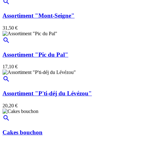
search
Assortiment "Mont-Seigne"
31,50 €
search
Assortiment "Pic du Pal"
17,10 €
search
Assortiment "P'ti-déj du Lévézou"
20,20 €
search
Cakes bouchon